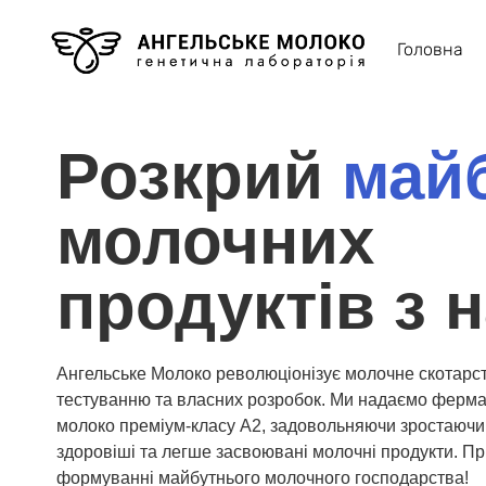
Головна
Розкрий
май
молочних
продуктів з 
Ангельське Молоко революціонізує молочне скотарс
тестуванню та власних розробок. Ми надаємо ферм
молоко преміум-класу A2, задовольняючи зростаючи
здоровіші та легше засвоювані молочні продукти. Пр
формуванні майбутнього молочного господарства!