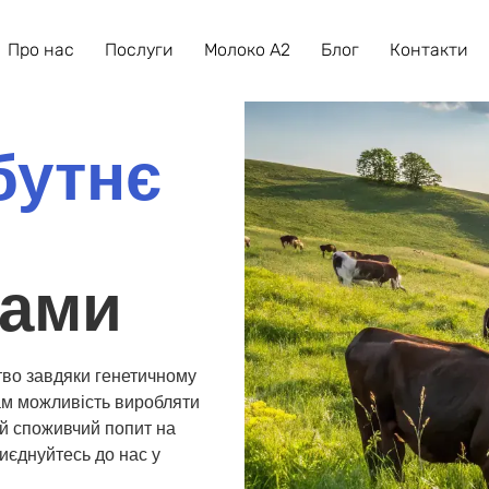
Про нас
Послуги
Молоко А2
Блог
Контакти
бутнє
нами
тво завдяки генетичному
ам можливість виробляти
й споживчий попит на
иєднуйтесь до нас у